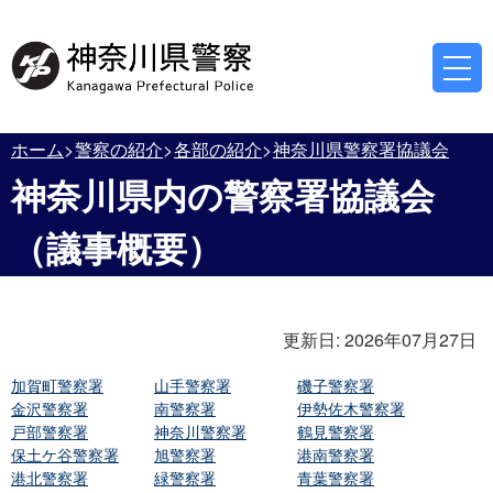
ホーム
警察の紹介
各部の紹介
神奈川県警察署協議会
神奈川県内の警察署協議会
（議事概要）
更新日:
2026年07月27日
加賀町警察署
山手警察署
磯子警察署
金沢警察署
南警察署
伊勢佐木警察署
戸部警察署
神奈川警察署
鶴見警察署
保土ケ谷警察署
旭警察署
港南警察署
港北警察署
緑警察署
青葉警察署