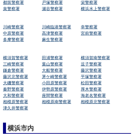
都筑警察署
戸塚警察署
栄警察署
泉警察署
瀬谷警察署
横浜水上警察署
川崎警察署
川崎臨港警察署
幸警察署
中原警察署
高津警察署
宮前警察署
多摩警察署
麻生警察署
横須賀警察署
田浦警察署
横須賀南警察署
三崎警察署
葉山警察署
逗子警察署
鎌倉警察署
大船警察署
藤沢警察署
藤沢北警察署
茅ケ崎警察署
平塚警察署
大磯警察署
小田原警察署
松田警察署
秦野警察署
伊勢原警察署
厚木警察署
大和警察署
座間警察署
海老名警察署
相模原警察署
相模原南警察署
相模原北警察署
津久井警察署
横浜市内