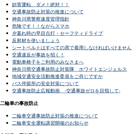
妨害運転、ダメ！絶対！！
交通事故防止対策の推進について
神奈川県警察速度管理指針
危険です！！ながらスマホ
夕暮れ時の早目点灯・セーフティドライブ
反射材を使いましょう
シートベルトはすべての席で着用しなければいけません
交通違反が事故を招く！
電動車椅子をご利用のみなさまへ
神奈川県交通事故防止対策隊 ホワイトエンジェルス
地域交通安全活動推進委員をご存じですか
バス停留所の安全対策について
交通事故防止広報動画 ‐交通事故ゼロを目指して‐
二輪車の事故防止
二輪車交通事故防止対策の推進について
二輪車安全運転講習開催のお知らせ