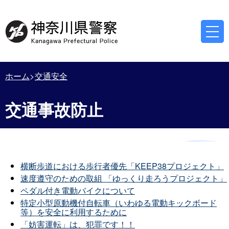
ホーム
交通安全
交通事故防止
横断歩道における歩行者優先「KEEP38プロジェクト」
速度遵守のための取組 「ゆっくり走ろうプロジェクト」
ペダル付き電動バイクについて
特定小型原動機付自転車（いわゆる電動キックボード
等）を安全に利用するために
「妨害運転」は、犯罪です！！