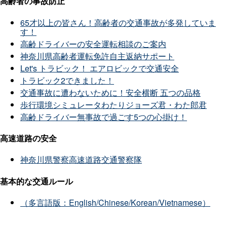
高齢者の事故防止
65才以上の皆さん！高齢者の交通事故が多発していま
す！
高齢ドライバーの安全運転相談のご案内
神奈川県高齢者運転免許自主返納サポート
Let's トラビック！ エアロビックで交通安全
トラビック2できました！
交通事故に遭わないために！安全横断 五つの品格
歩行環境シミュレータわたりジョーズ君・わた郎君
高齢ドライバー無事故で過ごす5つの心掛け！
高速道路の安全
神奈川県警察高速道路交通警察隊
基本的な交通ルール
（多言語版：English/Chinese/Korean/Vietnamese）