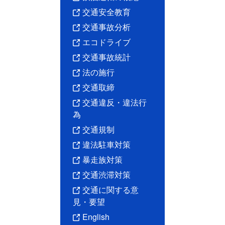
交通安全教育
交通事故分析
エコドライブ
交通事故統計
法の施行
交通取締
交通違反・違法行
為
交通規制
違法駐車対策
暴走族対策
交通渋滞対策
交通に関する意
見・要望
English