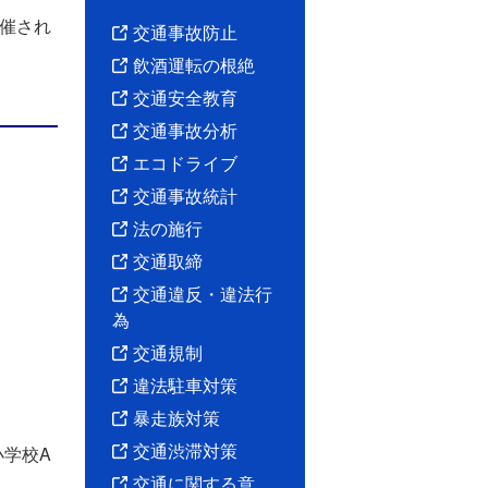
開催され
交通事故防止
飲酒運転の根絶
交通安全教育
交通事故分析
エコドライブ
交通事故統計
法の施行
交通取締
交通違反・違法行
為
交通規制
違法駐車対策
暴走族対策
交通渋滞対策
小学校A
交通に関する意