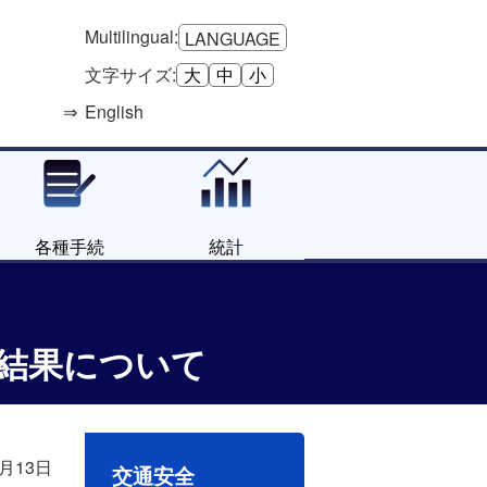
Multilingual:
LANGUAGE
文字サイズ:
大
中
小
English
各種手続
統計
の結果について
7月13日
交通安全