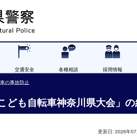
交通安全
各種相談
採用情報
車の事故防止
全こども自転車神奈川県大会」
更新日:
2026年0