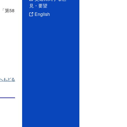
見・要望
「第58
English
へもどる