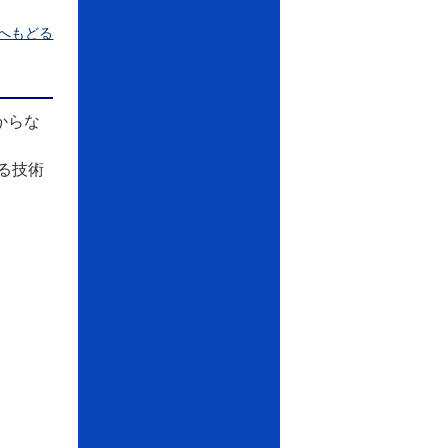
へもどる
からな
る技術