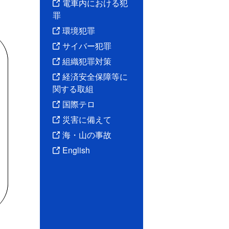
電車内における犯
罪
環境犯罪
サイバー犯罪
組織犯罪対策
経済安全保障等に
関する取組
国際テロ
災害に備えて
海・山の事故
English