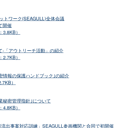
トワーク(SEAGULL)全体会議
て開催
3.8KB）
て‐「アウトリーチ活動」の紹介
2.7KB）
秘密情報の保護ハンドブック｣の紹介
.7KB）
営業秘密管理指針｣について
4.8KB）
流出事案対応訓練」SEAGULL参画機関と合同で初開催