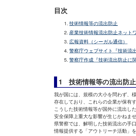
目次
技術情報等の流出防止
産業技術情報流出防止ネットワ
広報資料（シーガル通信）
警察庁ウェブサイト『技術流
警察庁作成『技術流出防止に
1 技術情報等の流出防止
我が国には、規模の大小を問わず、
存在しており、これらの企業が保有
こうした技術情報等が国外に流出し
安全保障上重大な影響が生じかねま
県警察では、解明した技術流出の手
情報提供する「アウトリーチ活動」