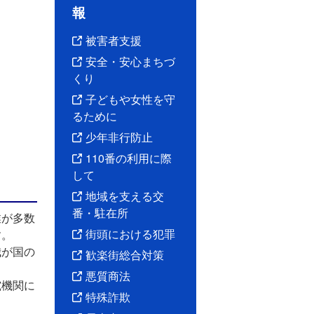
報
被害者支援
安全・安心まちづ
くり
子どもや女性を守
るために
少年非行防止
110番の利用に際
して
地域を支える交
番・駐在所
業が多数
街頭における犯罪
す。
我が国の
歓楽街総合対策
悪質商法
究機関に
特殊詐欺