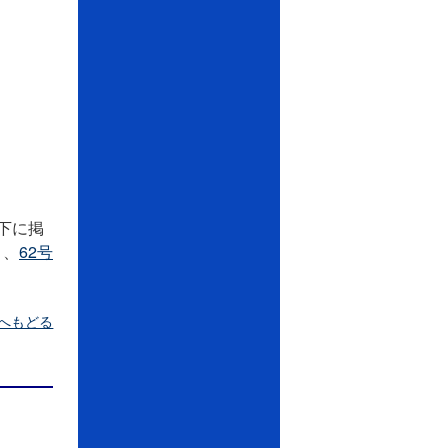
下に掲
）、
62号
へもどる