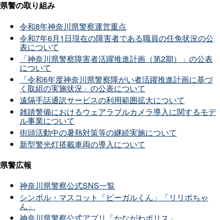
県警の取り組み
令和8年神奈川県警察運営重点
令和7年6月1日現在の障害者である職員の任免状況の公
表について
「神奈川県警察障害者活躍推進計画（第2期）」の公表
について
「令和6年度神奈川県警察障がい者活躍推進計画に基づ
く取組の実施状況」の公表について
遠隔手話通訳サービスの利用範囲拡大について
雑踏警備におけるウェアラブルカメラ導入に関するモデ
ル事業について
街頭活動中の暑熱対策等の継続実施について
新型警光灯搭載車両の導入について
県警広報
神奈川県警察公式SNS一覧
シンボル・マスコット「ピーガルくん」「リリポちゃ
ん」
神奈川県警察公式アプリ「かながわポリス」