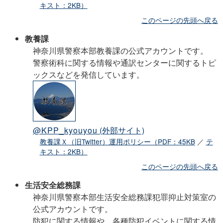
キスト：2KB）
このページの先頭へ戻る
教養課
神奈川県警察本部教養課の公式アカウントです。
警察術科に関する情報や通訳センターに関するトピ
ックスなどを発信しています。
@KPP_kyouyou
(外部サイト)
教養課Ｘ（旧Twitter）運用ポリシー（PDF：45KB
／
テ
キスト：2KB）
このページの先頭へ戻る
生活安全総務課
神奈川県警察本部生活安全総務課犯罪抑止対策室の
公式アカウントです。
防犯に関する情報や、各種防犯イベントに関する情