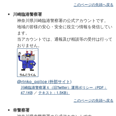
このページの先頭へ戻る
川崎臨港警察署
神奈川県川崎臨港警察署の公式アカウントです。
地域の皆様の安心・安全に役立つ情報を発信してい
ます。
当アカウントでは、通報及び相談等の受付は行って
おりません。
@rinko_police
(外部サイト)
川崎臨港警察署Ｘ（旧Twitter）運用ポリシー（PDF：
47.1KB
／
テキスト：1.5KB）
このページの先頭へ戻る
幸警察署