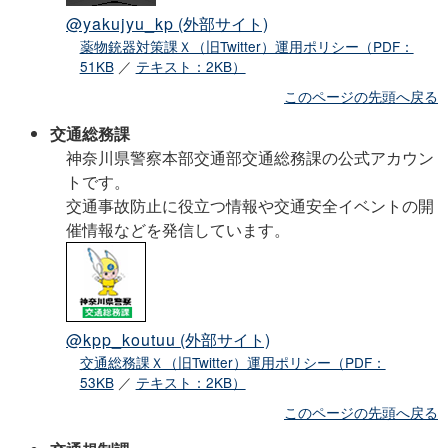
@yakujyu_kp
(外部サイト)
薬物銃器対策課Ｘ（旧Twitter）運用ポリシー（PDF：
51KB
／
テキスト：2KB）
このページの先頭へ戻る
交通総務課
神奈川県警察本部交通部交通総務課の公式アカウン
トです。
交通事故防止に役立つ情報や交通安全イベントの開
催情報などを発信しています。
@kpp_koutuu
(外部サイト)
交通総務課Ｘ（旧Twitter）運用ポリシー（PDF：
53KB
／
テキスト：2KB）
このページの先頭へ戻る