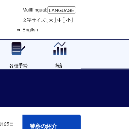
Multilingual:
LANGUAGE
文字サイズ:
大
中
小
English
各種手続
統計
ト
7月25日
警察の紹介