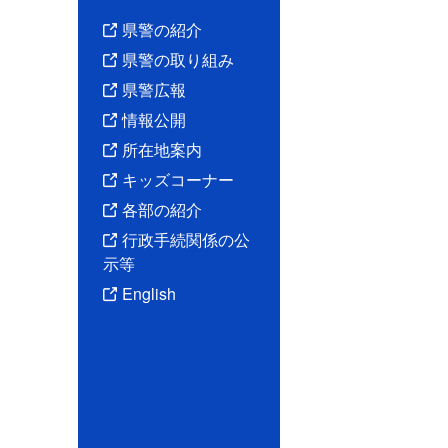
県警の紹介
県警の取り組み
県警広報
情報公開
所在地案内
キッズコーナー
各部の紹介
行政手続関係の公
示等
English