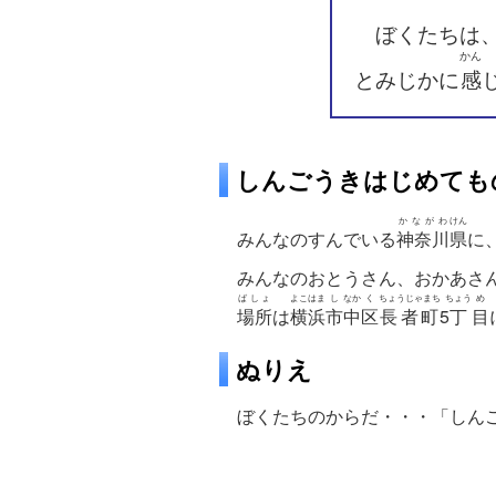
ぼくたちは
かん
とみじかに
感
しんごうきはじめても
かながわ
けん
みんなのすんでいる
神奈川
県
に
みんなのおとうさん、おかあさ
ばしょ
よこはま
し
なか
く
ちょうじゃまち
ちょう
め
場所
は
横浜
市
中
区
長者町
5
丁
目
ぬりえ
ぼくたちのからだ・・・「しん