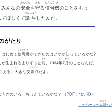
あんぜん
まも
しんごう
き
、みんなの
安全
を
守
る
信号
機
のことをもっ
たんじょう
じてほしくて
誕生
したんだ。
のがたり
しんごう
き
し
、はじめて
信号
機
ができたのはいつか
知
っているかな?
う
まえ
ねん
がつ
んが
生
まれるよりずっと
前
、1934
年
7
月
のことなんだ。
おお
こうさてん
にある、
大
きな
交差点
だよ。
ごうきのいろ」おぼえているかな？
（PDF：125KB）
せんとう
このページの
先頭
へ