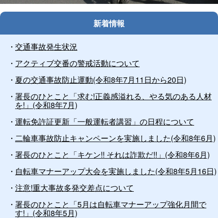
止
新着情報
交通事故発生状況
アクティブ交番の警戒活動について
夏の交通事故防止運動(令和8年7月11日から20日)
署長のひとこと「求む!正義感溢れる、やる気のある人材
を!」(令和8年7月)
運転免許証更新「一般運転者講習」の日程について
二輪車事故防止キャンペーンを実施しました(令和8年6月)
署長のひとこと「キケン!! それは詐欺だ!!」(令和8年6月)
自転車マナーアップ大会を実施しました(令和8年5月16日)
注意!重大事故多発交差点について
署長のひとこと「5月は自転車マナーアップ強化月間で
す!」(令和8年5月)