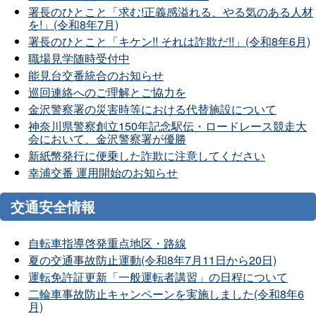
署長のひとこと「求む!正義感溢れる、やる気のある人材
を!」(令和8年7月)
署長のひとこと「キケン!! それは詐欺だ!!」(令和8年6月)
職場見学随時受付中
能見台交番統合のお知らせ
巡回連絡へのご理解とご協力を
金沢警察署の災害時等における代替施設について
神奈川県警察創立150年記念駅伝・ロードレース競走大
会において、金沢警察署が優勝
新紙幣発行に便乗した詐欺に注意してください
幸浦交番 運用開始のお知らせ
交通安全情報
自転車指導啓発重点地区・路線
夏の交通事故防止運動(令和8年7月11日から20日)
運転免許証更新「一般運転者講習」の日程について
二輪車事故防止キャンペーンを実施しました(令和8年6
月)