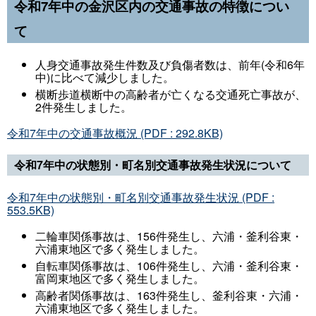
令和7年中の金沢区内の交通事故の特徴につい
て
人身交通事故発生件数及び負傷者数は、前年(令和6年
中)に比べて減少しました。
横断歩道横断中の高齢者が亡くなる交通死亡事故が、
2件発生しました。
令和7年中の交通事故概況 (PDF : 292.8KB)
発生件数
死者数
令和7年中の状態別・町名別交通事故発生状況について
令和8年6月中
33 件
0 人
令和8年6月末
172 件
0 人
令和7年中の状態別・町名別交通事故発生状況 (PDF :
令和7年6月末
192 件
0 人
553.5KB)
増減数
－20 件
±0 人
二輪車関係事故は、156件発生し、六浦・釜利谷東・
増減率
－10.4 %
‐
六浦東地区で多く発生しました。
自転車関係事故は、106件発生し、六浦・釜利谷東・
富岡東地区で多く発生しました。
高齢者関係事故は、163件発生し、釜利谷東・六浦・
六浦東地区で多く発生しました。