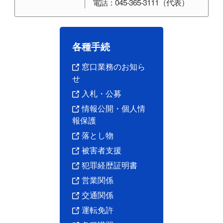
電話：045-365-3111（代表）
各種手続
窓口業務のお知ら
せ
入札・公募
情報公開・個人情
報保護
落とし物
被害者支援
犯罪経歴証明書
営業関係
交通関係
運転免許