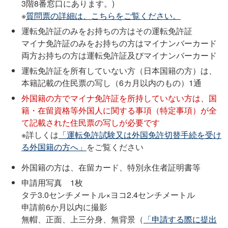
3階8番窓口にあります。)
※
質問票の詳細は、こちらをご覧ください。
運転免許証のみをお持ちの方はその運転免許証
マイナ免許証のみをお持ちの方はマイナンバーカード
両方お持ちの方は運転免許証及びマイナンバーカード
運転免許証を所有していない方（日本国籍の方）は、
本籍記載の住民票の写し（6カ月以内のもの）1通
外国籍の方でマイナ免許証を所持していない方は、国
籍・在留資格等外国人に関する事項（特定事項）が全
て記載された住民票の写しが必要です
※詳しくは
「運転免許試験又は外国免許切替手続を受け
る外国籍の方へ」
をご覧ください
外国籍の方は、在留カード、特別永住者証明書等
申請用写真 1枚
タテ3.0センチメートル×ヨコ2.4センチメートル
申請前6か月以内に撮影
無帽、正面、上三分身、無背景（
「申請する際に提出