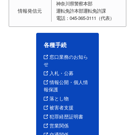
神奈川県警察本部
情報発信元
運転免許本部運転免許課
電話：045-365-3111（代表）
各種手続
窓口業務のお知ら
せ
入札・公募
情報公開・個人情
報保護
落とし物
被害者支援
犯罪経歴証明書
営業関係
交通関係