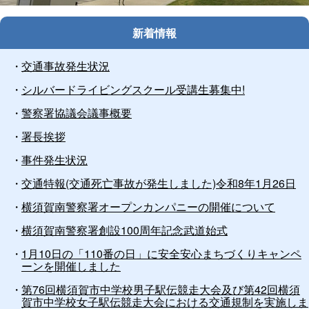
止
新着情報
交通事故発生状況
シルバードライビングスクール受講生募集中!
警察署協議会議事概要
署長挨拶
事件発生状況
交通特報(交通死亡事故が発生しました)令和8年1月26日
横須賀南警察署オープンカンパニーの開催について
横須賀南警察署創設100周年記念武道始式
1月10日の「110番の日」に安全安心まちづくりキャンペ
ーンを開催しました
第76回横須賀市中学校男子駅伝競走大会及び第42回横須
賀市中学校女子駅伝競走大会における交通規制を実施しま