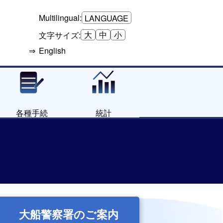
Multilingual:
LANGUAGE
大
中
小
文字サイズ:
English
各種手続
統計
大船警察署のご案内