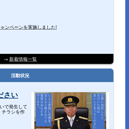
ャンペーンを実施しました!
→
新着情報一覧
活動状況
ださい
次いで発生して
、チラシを作