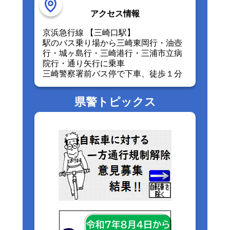
アクセス情報
京浜急行線 【三崎口駅】
駅のバス乗り場から三崎東岡行・油壺
行・城ヶ島行・三崎港行・三浦市立病
院行・通り矢行に乗車
三崎警察署前バス停で下車、徒歩１分
県警トピックス