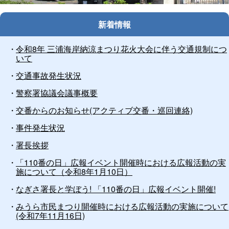
止
新着情報
令和8年 三浦海岸納涼まつり花火大会に伴う交通規制につ
いて
交通事故発生状況
警察署協議会議事概要
交番からのお知らせ(アクティブ交番・巡回連絡)
事件発生状況
署長挨拶
「110番の日」広報イベント開催時における広報活動の実
施について（令和8年1月10日）
なぎさ署長と学ぼう! 「110番の日」広報イベント開催!
みうら市民まつり開催時における広報活動の実施について
(令和7年11月16日)