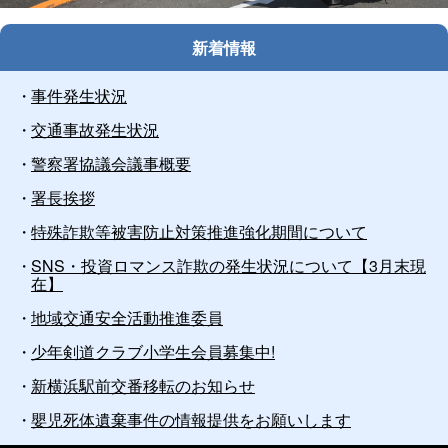
止
新着情報
事件発生状況
交通事故発生状況
警察署協議会議事概要
署長挨拶
特殊詐欺等被害防止対策推進強化期間について
SNS・投資ロマンス詐欺の発生状況について【3月末現
在】
地域交通安全活動推進委員
少年剣道クラブ小学生会員募集中!
新横浜駅前交番移転のお知らせ
嬰児死体遺棄事件の情報提供をお願いします