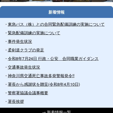
止
新着情報
東急バス（株）との合同緊急配備訓練の実施について
緊急配備訓練の実施について
事件発生状況
柔剣道クラブの発足
令和8年7月24日 行政・公安 合同職業ガイダンス
交通事故発生状況
神奈川県交通死亡事故多発警報発令!!
署長から感謝状を贈呈(令和8年4月10日)
警察署協議会議事概要
署長挨拶
→
新着情報一覧