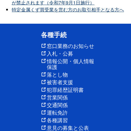
が禁止されます（令和7年9月1日施行）
特定金属くず買受業を営む方のお取引相手となる方へ
各種手続
窓口業務のお知らせ
入札・公募
情報公開・個人情報
保護
落とし物
被害者支援
犯罪経歴証明書
営業関係
交通関係
運転免許
各種講習
意見の募集と公表