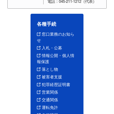
電話：045-211-1212（代表）
各種手続
窓口業務のお知ら
せ
入札・公募
情報公開・個人情
報保護
落とし物
被害者支援
犯罪経歴証明書
営業関係
交通関係
運転免許