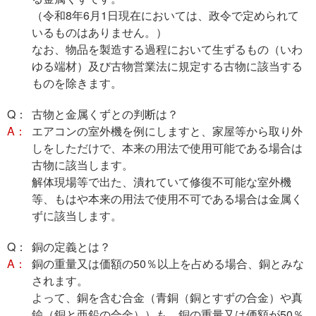
（令和8年6月1日現在においては、政令で定められて
いるものはありません。）
なお、物品を製造する過程において生ずるもの（いわ
ゆる端材）及び古物営業法に規定する古物に該当する
ものを除きます。
Q：
古物と金属くずとの判断は？
A：
エアコンの室外機を例にしますと、家屋等から取り外
しをしただけで、本来の用法で使用可能である場合は
古物に該当します。
解体現場等で出た、潰れていて修復不可能な室外機
等、もはや本来の用法で使用不可である場合は金属く
ずに該当します。
Q：
銅の定義とは？
A：
銅の重量又は価額の50％以上を占める場合、銅とみな
されます。
よって、銅を含む合金（青銅（銅とすずの合金）や真
鍮（銅と亜鉛の合金））も、銅の重量又は価額が50％