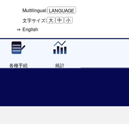
Multilingual:
LANGUAGE
大
中
小
文字サイズ:
English
各種手続
統計