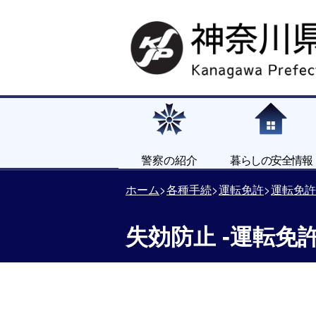
警察の紹介
暮らしの安全情報
ホーム
各種手続
運転免許
運転免許
失効防止 ‐運転免