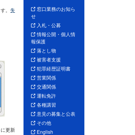
窓口業務のお知ら
ます。
失
せ
入札・公募
情報公開・個人情
報保護
落とし物
被害者支援
犯罪経歴証明書
営業関係
交通関係
運転免許
各種講習
意見の募集と公表
その他
てに更新
English