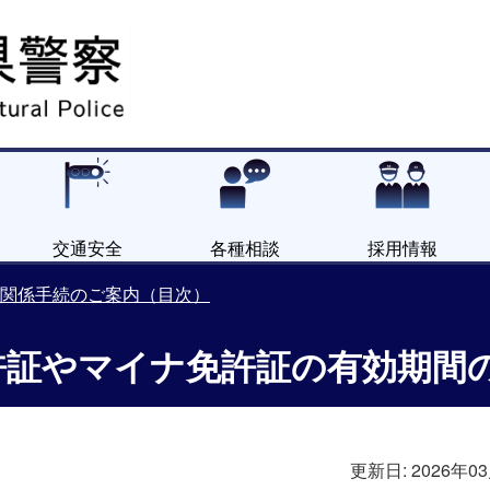
交通安全
各種相談
採用情報
関係手続のご案内（目次）
許証やマイナ免許証の有効期間
更新日:
2026年0