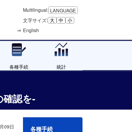
Multilingual:
LANGUAGE
文字サイズ:
大
中
小
English
各種手続
統計
の確認を‐
3月09日
各種手続