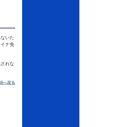
れないた
マイナ免
記されな
頭へ戻る