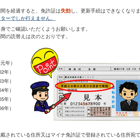
期間を経過すると、免許証は
失効
し、更新手続はできなくなり
ンターでしか行えません。
自身でご確認いただくようお願いします。
期間の読替えは次のとおりです。
和元年）
和2年）
和3年）
和4年）
和5年）
和6年）
記載されている住所又はマイナ免許証で登録されている住所宛