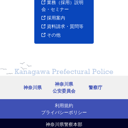
業務（採用）説明
公務員として必要な高等学校卒業程度の一
知能（25問）についての筆記考査
会・セミナー
教養考査
（択一式、2時間）
第1次
採用案内
※ 出題範囲は、
表1
のとおり
選考
交通技術職に必要な専門的知識についての
資料請求・質問等
専門考査
（択一式40問、2時間）
その他
※ 出題範囲は、
表2
のとおり
第2次
人物考査
人柄、性向等についての個別面接考査
選考
Kanagawa Prefectural Police
神奈川県
神奈川県
警察庁
公安委員会
利用規約
プライバシーポリシー
神奈川県警察本部