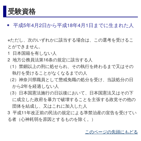
受験資格
平成5年4月2日から平成18年4月1日までに生まれた人
※ただし、次のいずれかに該当する場合は、この選考を受けるこ
とができません。
1 日本国籍を有しない人
2 地方公務員法第16条の規定に該当する人
（1）禁錮以上の刑に処せられ、その執行を終わるまで又はその
執行を受けることがなくなるまでの人
（2）神奈川県職員として懲戒免職の処分を受け、当該処分の日
から2年を経過しない人
（3）日本国憲法施行の日以後において、日本国憲法又はその下
に成立した政府を暴力で破壊することを主張する政党その他の
団体を結成し、又はこれに加入した人
3 平成11年改正前の民法の規定による準禁治産の宣告を受けてい
る者（心神耗弱を原因とするものを除く。）
このページの先頭にもどる