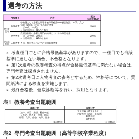
選考の方法
選考区分
交通技術職
採用予定人員
2人程度
採用予定年月日
令和6年4月1日
※ 考査種目ごとに合格最低基準がありますので、一種目でも当該
基準に達しない場合、不合格となります。
※ 第1次選考の教養考査の得点が合格最低基準に満たない場合は、
専門考査は採点されません。
※ 第2次選考日に人物考査の参考とするため、性格等について、質
問紙法による検査を実施します。
※ 最終合格後、健康診断等を行い、採用となります。
表1 教養考査出題範囲
申込期間
令和5年6月30日(金曜日)から8月14日(
表2 専門考査出題範囲（高等学校卒業程度）