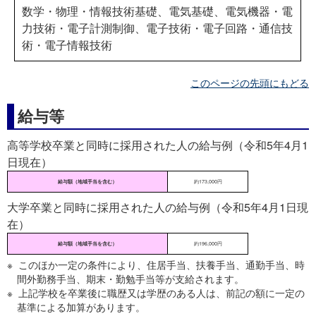
第1次選考
令和5年9月24日(日曜日)
数学・物理・情報技術基礎、電気基礎、電気機器・電
第1次選考合格発表
令和5年10月中旬
力技術・電子計測制御、電子技術・電子回路・通信技
第2次選考
令和5年10月下旬〜11月下旬
術・電子情報技術
最終合格発表
令和5年12月上旬
このページの先頭にもどる
給与等
高等学校卒業と同時に採用された人の給与例（令和5年4月1
日現在）
大学卒業と同時に採用された人の給与例（令和5年4月1日現
在）
※ このほか一定の条件により、住居手当、扶養手当、通勤手当、時
間外勤務手当、期末・勤勉手当等が支給されます。
※ 上記学校を卒業後に職歴又は学歴のある人は、前記の額に一定の
基準による加算があります。