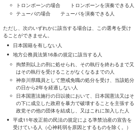
トロンボーンの場合
トロンボーンを演奏できる人
テューバの場合
テューバを演奏できる人
ただし、次のいずれかに該当する場合は、この選考を受け
ることができません。
日本国籍を有しない人
地方公務員法第16条の規定に該当する人
拘禁刑以上の刑に処せられ、その執行を終わるまで又
はその執行を受けることがなくなるまでの人
神奈川県職員として懲戒免職の処分を受け、当該処分
の日から2年を経過しない人
日本国憲法施行の日以後において、日本国憲法又はそ
の下に成立した政府を暴力で破壊することを主張する
政党その他の団体を結成し、又はこれに加入した人
平成11年改正前の民法の規定による準禁治産の宣告を
受けている人（心神耗弱を原因とするものを除く。）