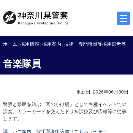
ホーム
採用情報
採用案内
技術・専門職員等採用選考等
音楽隊員
更新日:
2026年06月30日
警察と県民を結ぶ「音のかけ橋」として各種イベントでの
演奏、カラーガードを交えたドリル演技及び広報等に従事
します。
詳しいご案内、採用選考申込書はこちら（PDF：