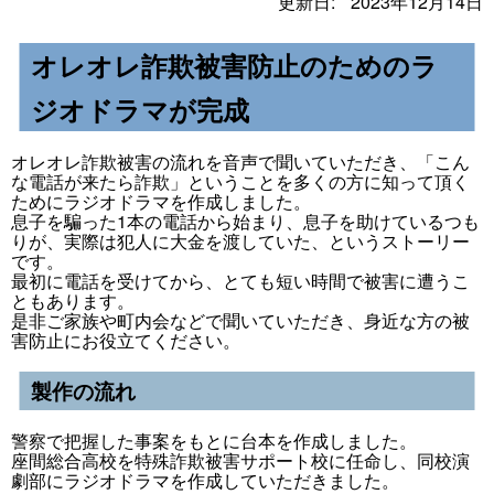
更新日:
2023年12月14日
オレオレ詐欺被害防止のためのラ
ジオドラマが完成
オレオレ詐欺被害の流れを音声で聞いていただき、「こん
な電話が来たら詐欺」ということを多くの方に知って頂く
ためにラジオドラマを作成しました。
息子を騙った1本の電話から始まり、息子を助けているつも
りが、実際は犯人に大金を渡していた、というストーリー
です。
最初に電話を受けてから、とても短い時間で被害に遭うこ
ともあります。
是非ご家族や町内会などで聞いていただき、身近な方の被
害防止にお役立てください。
製作の流れ
警察で把握した事案をもとに台本を作成しました。
座間総合高校を特殊詐欺被害サポート校に任命し、同校演
劇部にラジオドラマを作成していただきました。