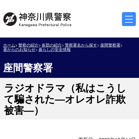
ホーム
警察の紹介
各部の紹介
警察署名から探す
座間警察署
署からのお知らせ
暮らしの安全情報
座間警察署
ラジオドラマ（私はこうし
て騙された―オレオレ詐欺
被害―）