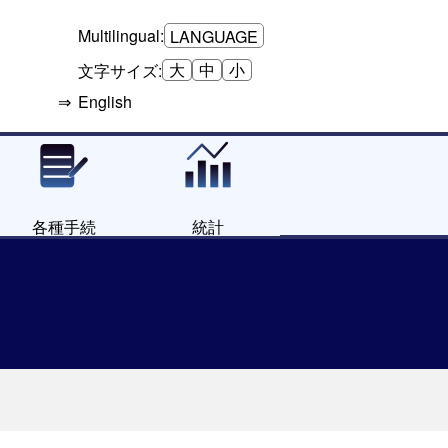
Multilingual:
LANGUAGE
大
中
小
文字サイズ:
English
各種手続
統計