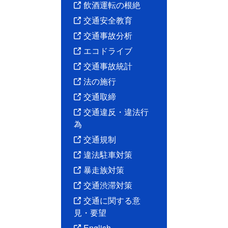
飲酒運転の根絶
交通安全教育
交通事故分析
エコドライブ
交通事故統計
法の施行
交通取締
交通違反・違法行
為
交通規制
違法駐車対策
暴走族対策
交通渋滞対策
交通に関する意
見・要望
English