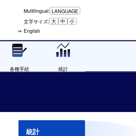
Multilingual:
LANGUAGE
大
中
小
文字サイズ:
English
各種手続
統計
統計