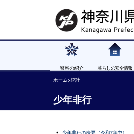
警察の紹介
暮らしの安全情報
ホーム
統計
少年非行
少年非行の概要（令和7年中）