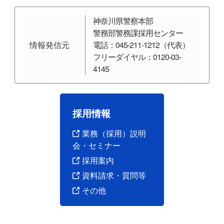
神奈川県警察本部
警務部警務課採用センター
情報発信元
電話：045-211-1212（代表）
フリーダイヤル：0120-03-
4145
採用情報
申込受付
1次選考
1次選考合格発表
業務（採用）説明
8月
9月下旬
10月中旬
会・セミナー
採用案内
資料請求・質問等
その他