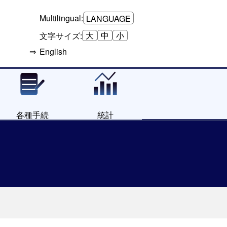
Multilingual:
LANGUAGE
大
中
小
文字サイズ:
English
各種手続
統計