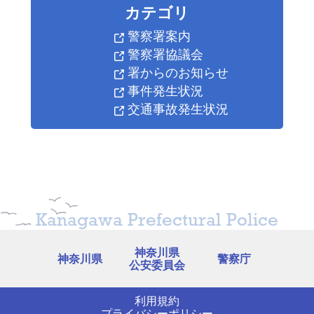
カテゴリ
重点路線
重点時間帯
区域
警察署案内
7時~11時
国道246号線
深見~上草柳
警察署協議会
14時~19時
署からのお知らせ
綾瀬市道
事件発生状況
7時~10時
(市民スポーツセン
寺尾南~深谷
13時~19時
交通事故発生状況
ター付近)
綾瀬市道
7時~10時
寺尾台~深谷
(なかよし小道)
13時~18時
Kanagawa Prefectural Police
神奈川県
神奈川県
警察庁
公安委員会
利用規約
プライバシーポリシー