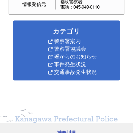
都筑警察署
情報発信元
電話：045-949-0110
カテゴリ
警察署案内
警察署協議会
署からのお知らせ
発生件数
死者数
事件発生状況
令和8年4月中
31 件
0 人
交通事故発生状況
令和8年4月末
131 件
0 人
令和7年4月末
102 件
1 人
増減数
＋29 件
－1 人
増減率
28.4%
－100.0%
Kanagawa Prefectural Police
神奈川県