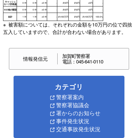
※ 被害額については、それぞれの金額を10万円の位で四捨
五入していますので、合計が合わない場合があります。
刑法犯発生状況 (2月末)
令和8年
令和7年
凶悪犯
0 件
0 
加賀町警察署
情報発信元
電話：045-641-0110
粗暴犯
12 件
3 
窃盗犯
44 件
32 
知能犯
5 件
3 
カテゴリ
風俗犯
3 件
1 
その他
4 件
3 
警察署案内
合計
68 件
42 
警察署協議会
署からのお知らせ
(1) 主な罪種 (2月末)
事件発生状況
令和8年
令和7年
交通事故発生状況
暴行
8 件
2 