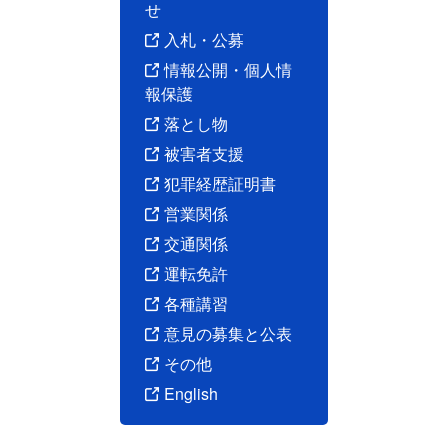
せ
入札・公募
情報公開・個人情
報保護
落とし物
被害者支援
犯罪経歴証明書
営業関係
交通関係
運転免許
各種講習
意見の募集と公表
その他
English