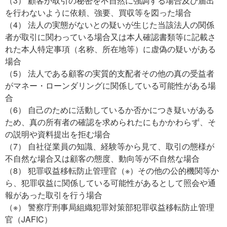
（3） 顧客が取引の秘密を不自然に強調する場合及び届出
を行わないように依頼、強要、買収等を図った場合
（4） 法人の実態がないとの疑いが生じた当該法人の関係
者が取引に関わっている場合又は本人確認書類等に記載さ
れた本人特定事項（名称、所在地等）に虚偽の疑いがある
場合
（5） 法人である顧客の実質的支配者その他の真の受益者
がマネー・ローンダリングに関係している可能性がある場
合
（6） 自己のために活動しているか否かにつき疑いがある
ため、真の所有者の確認を求められたにもかかわらず、そ
の説明や資料提出を拒む場合
（7） 自社従業員の知識、経験等から見て、取引の態様が
不自然な場合又は顧客の態度、動向等が不自然な場合
（8） 犯罪収益移転防止管理官（※）その他の公的機関等か
ら、犯罪収益に関係している可能性があるとして照会や通
報があった取引を行う場合
（※） 警察庁刑事局組織犯罪対策部犯罪収益移転防止管理
官（JAFIC）