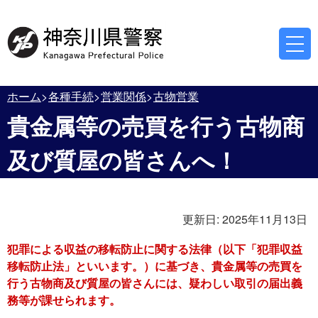
ホーム
各種手続
営業関係
古物営業
貴金属等の売買を行う古物商
及び質屋の皆さんへ！
更新日:
2025年11月13日
犯罪による収益の移転防止に関する法律（以下「犯罪収益
移転防止法」といいます。）に基づき、貴金属等の売買を
行う古物商及び質屋の皆さんには、疑わしい取引の届出義
務等が課せられます。