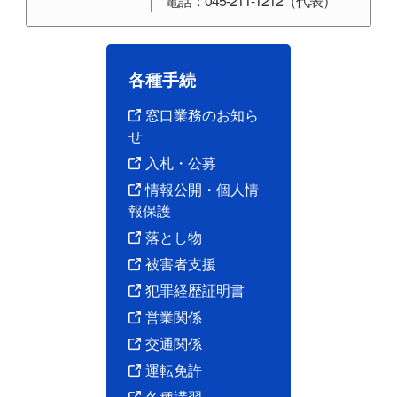
電話：045-211-1212（代表）
各種手続
窓口業務のお知ら
せ
入札・公募
情報公開・個人情
報保護
落とし物
被害者支援
犯罪経歴証明書
営業関係
交通関係
運転免許
各種講習