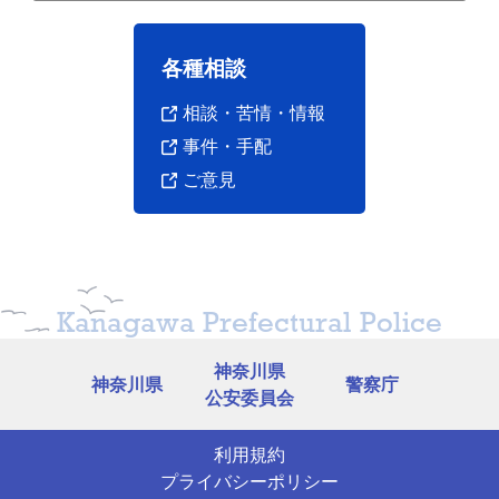
各種相談
相談・苦情・情報
事件・手配
ご意見
発見された日
推定年齢
推定身長
令和2年(2020)
60歳〜
158センチメートル位
4月14日
70歳位
令和2年(2020)
30歳〜
153センチメートル位
Kanagawa Prefectural Police
4月26日
50歳位
神奈川県
神奈川県
警察庁
公安委員会
利用規約
プライバシーポリシー