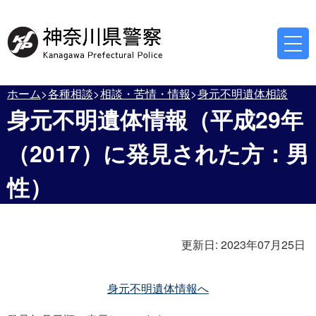
ホーム
各種相談
相談・苦情・情報
身元不明遺体相談
身元不明遺体情報（平成29年
（2017）に発見された方：男
性）
更新日:
2023年07月25日
身元不明遺体情報へ