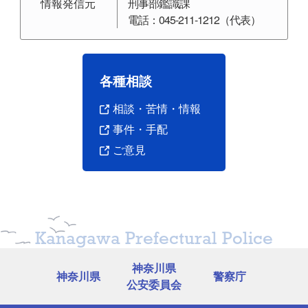
情報発信元
刑事部鑑識課
電話：045-211-1212（代表）
各種相談
相談・苦情・情報
事件・手配
発見された日
推定年齢
推定身長
ご意見
平成29年(2017)
60歳〜
156センチメートル位
横
2月14日
80歳位
平成29年(2017)
40歳〜
160センチメートル位
川
8月16日
60歳位
平成29年(2017)
30歳〜
165センチメートル位
川
8月21日
40歳位
Kanagawa Prefectural Police
平成29年(2017)
70歳〜
157センチメートル位
川
9月27日
80歳位
神奈川県
平成29年(2017)
神奈川県
警察庁
50歳位
142センチメートル位
足
公安委員会
11月20日