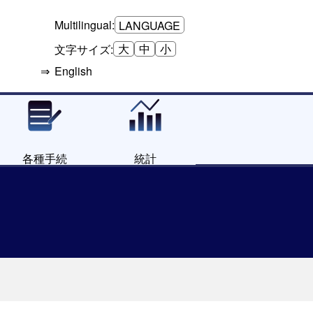
Multilingual:
LANGUAGE
大
中
小
文字サイズ:
English
各種手続
統計