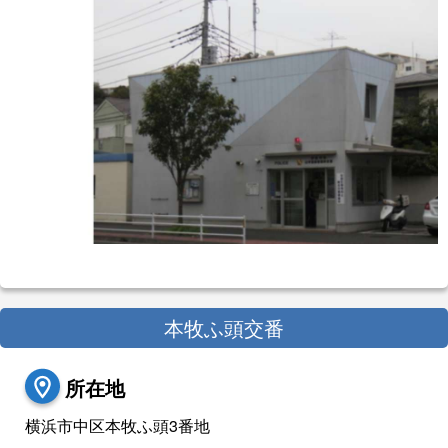
本牧ふ頭交番
所在地
横浜市中区本牧ふ頭3番地