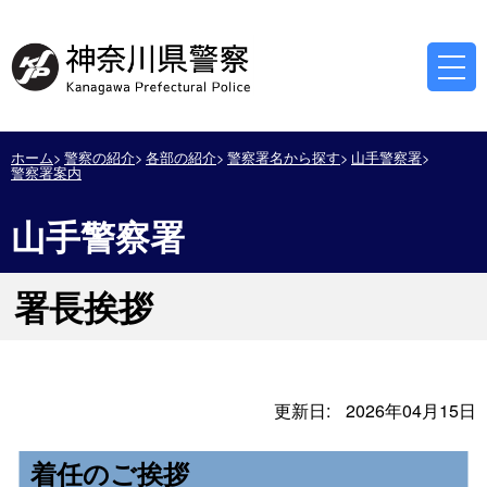
ホーム
警察の紹介
各部の紹介
警察署名から探す
山手警察署
警察署案内
山手警察署
署長挨拶
更新日:
2026年04月15日
着任のご挨拶