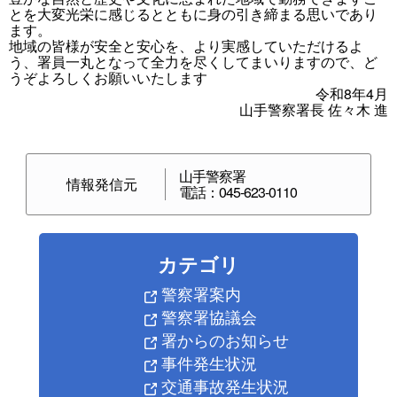
とを大変光栄に感じるとともに身の引き締まる思いであり
ます。
地域の皆様が安全と安心を、より実感していただけるよ
う、署員一丸となって全力を尽くしてまいりますので、ど
うぞよろしくお願いいたします
令和8年4月
山手警察署長 佐々木 進
山手警察署
情報発信元
電話：045-623-0110
カテゴリ
警察署案内
警察署協議会
署からのお知らせ
事件発生状況
交通事故発生状況