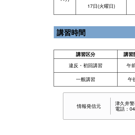
17日(火曜日)
講習時間
講習区分
講習
違反・初回講習
午前
一般講習
午後
津久井警
情報発信元
電話：042