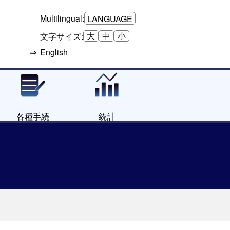
Multilingual:
LANGUAGE
大
中
小
文字サイズ:
English
各種手続
統計