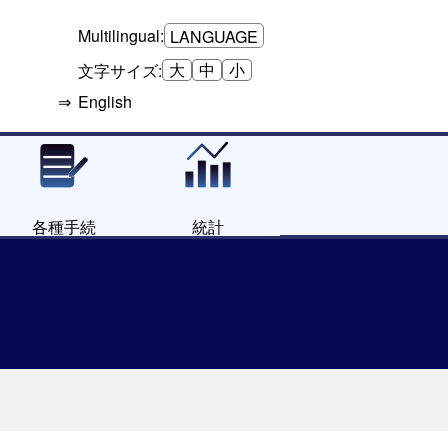
Multilingual:
LANGUAGE
大
中
小
文字サイズ:
English
各種手続
統計