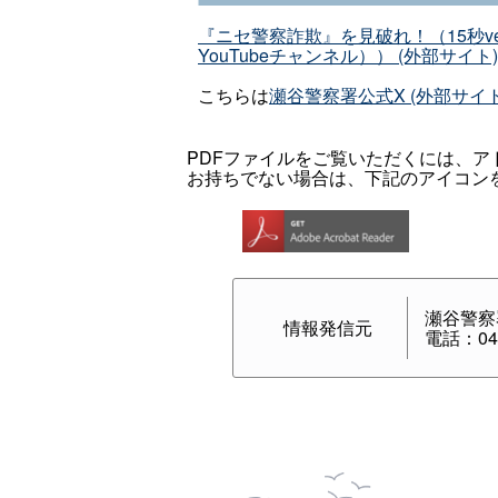
『ニセ警察詐欺』を見破れ！（15秒ve
YouTubeチャンネル）） (外部サイト)
こちらは
瀬谷警察署公式X (外部サイト
PDFファイルをご覧いただくには、アドビシス
お持ちでない場合は、下記のアイコン
瀬谷警察
情報発信元
電話：045