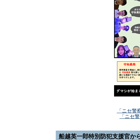
「ニセ警察
「ニセ警
船越英一郎特別防犯支援官から