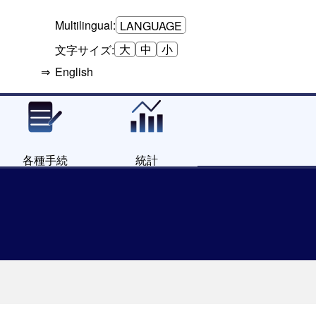
Multilingual:
LANGUAGE
大
中
小
文字サイズ:
English
各種手続
統計