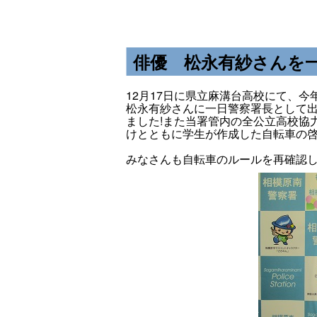
俳優 松永有紗さんを一
12月17日に県立麻溝台高校にて、今年公
松永有紗さんに一日警察署長として
ました!また当署管内の全公立高校協
けとともに学生が作成した自転車の啓
みなさんも自転車のルールを再確認し