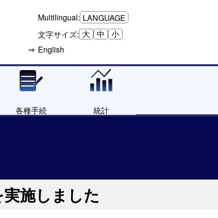
Multilingual:
LANGUAGE
大
中
小
文字サイズ:
English
各種手続
統計
を実施しました