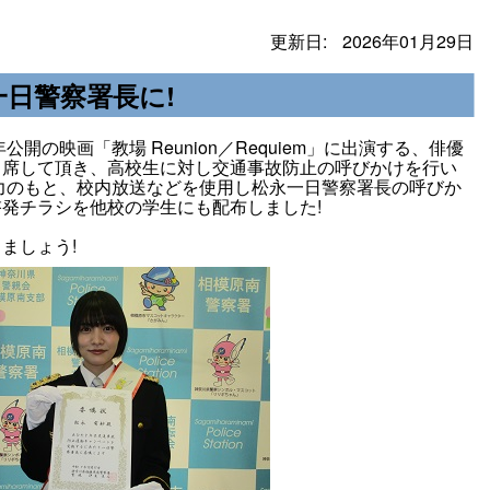
更新日:
2026年01月29日
日警察署長に!
開の映画「教場 Reunion／Requiem」に出演する、俳優
出席して頂き、高校生に対し交通事故防止の呼びかけを行い
力のもと、校内放送などを使用し松永一日警察署長の呼びか
発チラシを他校の学生にも配布しました!
ましょう!