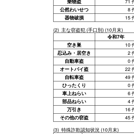
乗物盗
71 
公然わいせつ
8 
器物破損
15 
(2) 主な窃盗犯 (手口別) (10月末)
令和7年
空き巣
10 
忍込み・居空き
2 
自動車盗
0 
オートバイ盗
22 
自転車盗
49 
ひったくり
0 
車上ねらい
6 
部品ねらい
4 
万引き
16 
その他の窃盗
45 
(3) 特殊詐欺認知状況 (10月末)