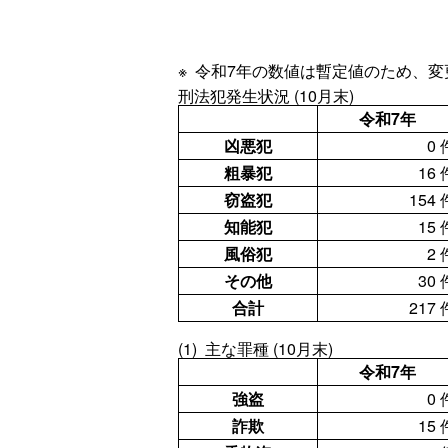
※ 令和7年の数値は暫定値のため、
刑法犯発生状況 (10月末)
令和7年
凶悪犯
0 
粗暴犯
16 
窃盗犯
154 
知能犯
15 
風俗犯
2 
その他
30 
合計
217 
(1) 主な罪種 (10月末)
令和7年
強盗
0 
詐欺
15 