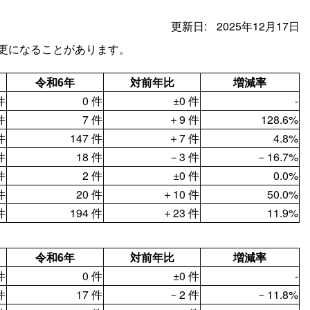
更新日:
2025年12月17日
変更になることがあります。
令和6年
対前年比
増減率
件
0 件
±0 件
‐
件
7 件
＋9 件
128.6%
件
147 件
＋7 件
4.8%
件
18 件
－3 件
－16.7%
件
2 件
±0 件
0.0%
件
20 件
＋10 件
50.0%
件
194 件
＋23 件
11.9%
令和6年
対前年比
増減率
件
0 件
±0 件
‐
件
17 件
－2 件
－11.8%