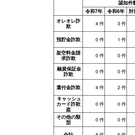
認知件
令和7年
令和6年
対
オレオレ詐
4 件
3 件
欺
預貯金詐欺
0 件
1 件
架空料金請
0 件
0 件
求詐欺
融資保証金
0 件
0 件
詐欺
還付金詐欺
4 件
2 件
キャッシュ
カード詐欺
0 件
0 件
盗
その他の類
0 件
0 件
型
合計
8 件
6 件