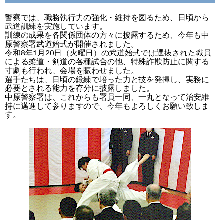
警察では、職務執行力の強化・維持を図るため、日頃から
武道訓練を実施しています。
訓練の成果を各関係団体の方々に披露するため、今年も中
原警察署武道始式が開催されました。
令和8年1月20日（火曜日）の武道始式では選抜された職員
による柔道・剣道の各種試合の他、特殊詐欺防止に関する
寸劇も行われ、会場を賑わせました。
選手たちは、日頃の鍛練で培った力と技を発揮し、実務に
必要とされる能力を存分に披露しました。
中原警察署は、これからも署員一同、一丸となって治安維
持に邁進して参りますので、今年もよろしくお願い致しま
す。