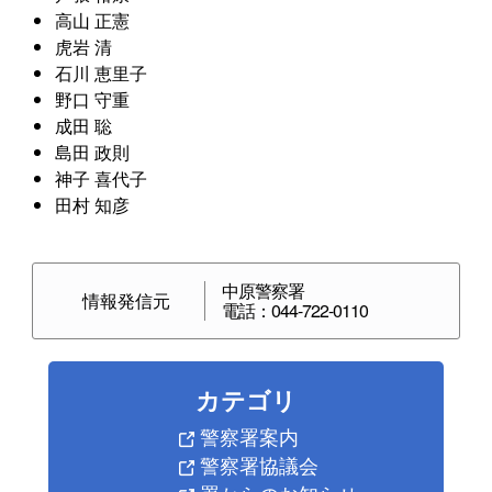
高山 正憲
虎岩 清
石川 恵里子
野口 守重
成田 聡
島田 政則
神子 喜代子
田村 知彦
中原警察署
情報発信元
電話：044-722-0110
カテゴリ
警察署案内
警察署協議会