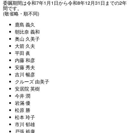
委嘱期間は令和7年1月1日から令和8年12月31日までの2年
間です。
(敬省略・順不同)
鹿島 義久
朝比奈 義和
奥山 久美子
大箭 久夫
平田 眞
内藤 和彦
安藤 秀夫
吉川 暢彦
クルーズ 由美子
安居院 英樹
今井 潤
岩滿 優
松原 勝
松本 玲子
市川 郁雄
戸張 裕康