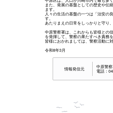
中原区は、人口が川崎市内で最も多
また、発展の基盤としての歴史や伝
ます。
人々の生活の基盤の一つは「治安の
す。
あたりまえの日常をしっかりと守り
中原警察署は、これからも皆様との
を発揮して、警察の果たすべき責務
皆様におかれましては、警察活動に
令和8年3月
中原警察
情報発信元
電話：044