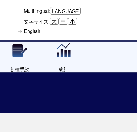
Multilingual:
LANGUAGE
大
中
小
文字サイズ:
English
各種手続
統計