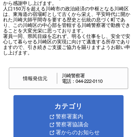
から感謝申し上げます。
人口150万を超える川崎市の政治経済の中枢となる川崎区
は、東海道の宿場町として古くから栄え、平安時代に開か
れた川崎大師平間寺を要する歴史と伝統の息づく町であ
り、この川崎区の中心部を管轄する川崎警察署で勤務でき
ることを大変光栄に思っております。
署員一同、県民目線を忘れず、明るく仕事をし、安全で安
心して暮らせる川崎区の実現に向けて邁進する所存であり
ますので、引き続きご支援ご協力を賜りますようお願い申
し上げます。
川崎警察署
情報発信元
電話：044-222-0110
カテゴリ
警察署案内
警察署協議会
署からのお知らせ